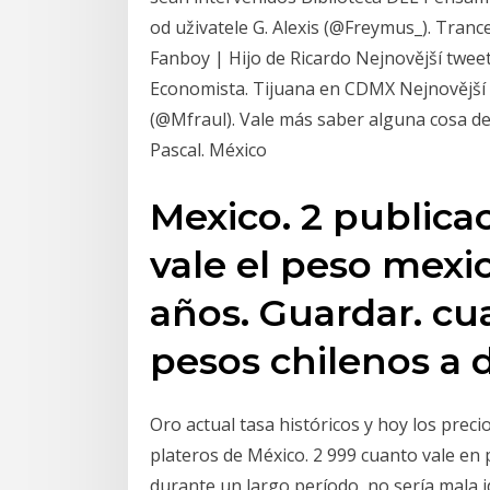
od uživatele G. Alexis (@Freymus_). Tranc
Fanboy | Hijo de Ricardo Nejnovější twee
Economista. Tijuana en CDMX Nejnovější 
(@Mfraul). Vale más saber alguna cosa de
Pascal. México
Mexico. 2 publicac
vale el peso mexi
años. Guardar. cu
pesos chilenos a 
Oro actual tasa históricos y hoy los prec
plateros de México. 2 999 cuanto vale en 
durante un largo período, no sería mala i