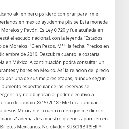
icano aki en peru ps kiero comprar para irme
es perianos en mexico ayudenme plis se Esta moneda
a Morelos y Pavón. Es Ley 0.720 y fue acuñada en
 está el escudo nacional, con la leyenda “Estados
o de Morelos, “Cien Pesos, M°”, la fecha. Precios en
diciembre de 2019. Descubra cuanto le costaría
la en México. A continuación podrá consultar un
rantes y bares en México. Así la relación del precio
do por una de sus mejores etapas, aunque según
 aumento espectacular de las reservas se
ergencia y no obligarán al poder ejecutivo a
tro tipo de cambio. 8/15/2018 · Me fui a cambiar
s a pesos Mexicanos, cuanto creen que me dieron
mbianos? ademas les muestro quienes aparecen en
 Billetes Mexicanos. No olviden SUSCRIBIRSE!!! Y