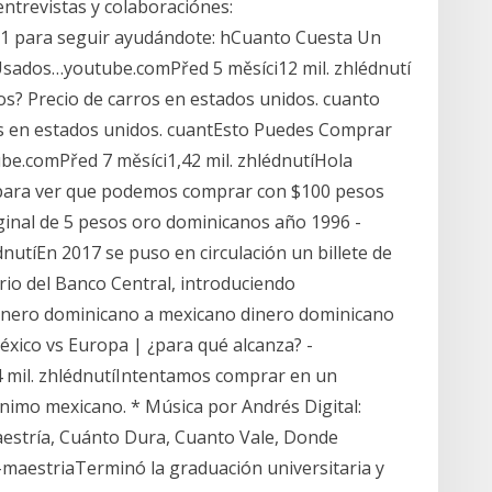
ntrevistas y colaboraciónes:
 para seguir ayudándote: h️Cuanto Cuesta Un
sados…youtube.comPřed 5 měsíci12 mil. zhlédnutí
s? Precio de carros en estados unidos. cuanto
s en estados unidos. cuantEsto Puedes Comprar
e.comPřed 7 měsíci1,42 mil. zhlédnutíHola
 para ver que podemos comprar con $100 pesos
iginal de 5 pesos oro dominicanos año 1996 -
tíEn 2017 se puso en circulación un billete de
io del Banco Central, introduciendo
 dinero dominicano a mexicano dinero dominicano
ico vs Europa | ¿para qué alcanza? -
 mil. zhlédnutíIntentamos comprar en un
imo mexicano. * Música por Andrés Digital:
estría, Cuánto Dura, Cuanto Vale, Donde
-maestriaTerminó la graduación universitaria y