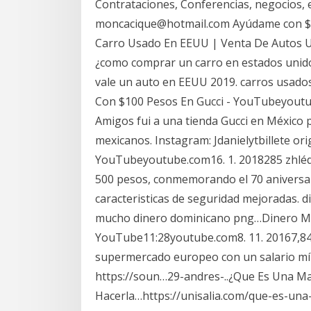
Contrataciones, Conferencias, negocios, e
moncacique@hotmail.com Ayúdame con $1
Carro Usado En EEUU | Venta De Autos U
¿como comprar un carro en estados unido
vale un auto en EEUU 2019. carros usado
Con $100 Pesos En Gucci - YouTubeyoutub
Amigos fui a una tienda Gucci en México
mexicanos. Instagram: Jdanielytbillete or
YouTubeyoutube.com16. 1. 2018285 zhlédnu
500 pesos, conmemorando el 70 aniversar
caracteristicas de seguridad mejoradas.
mucho dinero dominicano png…Dinero Méx
YouTube11:28youtube.com8. 11. 20167,84
supermercado europeo con un salario mín
https://soun…29-andres-..¿Que Es Una Ma
Hacerla…https://unisalia.com/que-es-una