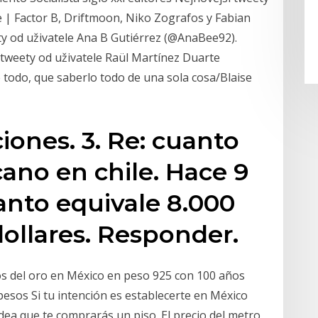
e️ | Factor B, Driftmoon, Niko Zografos y Fabian
ty od uživatele Ana B Gutiérrez (@AnaBee92).
tweety od uživatele Raül Martínez Duarte
 todo, que saberlo todo de una sola cosa/Blaise
iones. 3. Re: cuanto
cano en chile. Hace 9
anto equivale 8.000
dollares. Responder.
ios del oro en México en peso 925 con 100 años
pesos Si tu intención es establecerte en México
dea que te comprarás un piso. El precio del metro