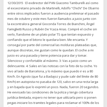
12/30/2015 · El exdirector del PAN Giacomo Tamburelli así como
el exsecretario privado de Martinelli, Adolfo “Chichi” De Obarrio
entre otros implicados fueron a audiencia preliminar el pasado
mes de octubre y este mes fueron llamados a juicio junto con
la excontralora general Gioconda Torres de Bianchini, Ángel
Famiglietti Russo y Rubén De Ycaza Arias. Compré el coche sin
verlo, fiandome de un plato polar TS que tenían expuesto y
confiando que el bitono le quedara bien. Me encanta. Y
conseguí por parte del comercial las molduras plateadas que,
aunque discretas, me gustan como le quedan. El coche a mi
juicio es una pasada y tiene potencia para dar y tomar.
Silencioso y confortable al máximo. 3: Vas a juicio como un
delincuente. 4: Sales en las noticias con la foto de tu coche. Yo
vivo al lado de Barcelona, y lo máximo que puedo ir es a 80
Km/h. En Agosto (que fui a Badajoz y pude salir del límite de 80
Km/h) en autopista no pasaba de 120, salvo en una recta larga
y en bajada que lo exprimí un poco. Nada, fueron 20 segundos.
He eevisado las condiciones de la poliza y tengo cobertura
jurídica ilimitada, espero no tener que utilizarla pero si ponen
pegas iniciare los tramites legales para reclamar el 100% de los