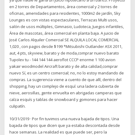
en 2 torres de Departamentos, área comercial y 2 torres de
oficinas, amenidades para residentes, 1000m2 de jardín, Sky
Lounges es con vistas espectaculares, Terrazas Multi usos,
salón de usos múltiples, Gimnasio, Ludoteca, Juegos infantiles,
Área de mascotas, área comercial en planta baja. A juicio de
José Carlos Alquiler Comercial SE ALQUILA LOCAL COMERCIAL
1,020 , con pagos desde $199 *Mitsubishi Outlander ASX 2011,
aut, 4 pts, skyview, barato y de moda,comprar nuevo barato
Tupolev tu - 144 144 144 aeroflot CCCP enorme 1 100 avion
yakair woodmodel Aircraft barato y de alta calidad,comprar
nuevo Sí, es un centro comercial; no, no lo estoy mandando de
compras. La sugerencia viene a cuento de que allí, dentro del
shopping, hay un complejo de esquí: una ladera cubierta de
nieve, aerosillas, gente envuelta en abrigadas camperas que
calza esquís y tablas de snowboard y gomones para hacer
culipatín.
10/31/2019 · Por fin tuvimos una nueva bajada de tipos. Una
bajada de tipos que dicen que ya estaba descontada desde
hace semanas. La realidad es que puede ser, pero la