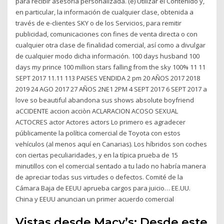
para recibir asesoría personalizada. (e) Utilizar el Contenido y,
en particular, la información de cualquier clase, obtenida a
través de e-clientes SKY o de los Servicios, para remitir
publicidad, comunicaciones con fines de venta directa o con
cualquier otra clase de finalidad comercial, así como a divulgar
de cualquier modo dicha información. 100 days husband 100
days my prince 100 million stars falling from the sky 100% 11 11
SEPT 2017 11.11 113 PAISES VENDIDA 2 pm 20 AÑOS 2017 2018
2019 24 AGO 2017 27 AÑOS 2NE1 2PM 4 SEPT 2017 6 SEPT 2017 a
love so beautiful abandona sus shows absolute boyfriend
aCCIDENTE accion acciòn ACLARACION ACOSO SEXUAL
ACTOCRES actor Actores actors Lo primero es agradecer
públicamente la política comercial de Toyota con estos
vehículos (al menos aquí en Canarias). Los híbridos son coches
con ciertas peculiaridades, y en la típica prueba de 15
minutillos con el comercial sentado a tu lado no habría manera
de apreciar todas sus virtudes o defectos. Comité de la
Cámara Baja de EEUU aprueba cargos para juicio… EE.UU.
China y EEUU anuncian un primer acuerdo comercial
Vistas desde Macy’s: Desde este