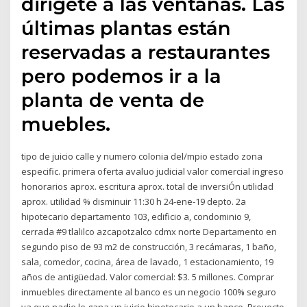
dirigete a las ventanas. Las
últimas plantas están
reservadas a restaurantes
pero podemos ir a la
planta de venta de
muebles.
tipo de juicio calle y numero colonia del/mpio estado zona
especific. primera oferta avaluo judicial valor comercial ingreso
honorarios aprox. escritura aprox. total de inversiÓn utilidad
aprox. utilidad % disminuir 11:30 h 24-ene-19 depto. 2a
hipotecario departamento 103, edificio a, condominio 9,
cerrada #9 tlalilco azcapotzalco cdmx norte Departamento en
segundo piso de 93 m2 de construcción, 3 recámaras, 1 baño,
sala, comedor, cocina, área de lavado, 1 estacionamiento, 19
años de antigüedad. Valor comercial: $3. 5 millones. Comprar
inmuebles directamente al banco es un negocio 100% seguro
ya que nadie le gana un juicio hipotecario a un banco. Proyecto