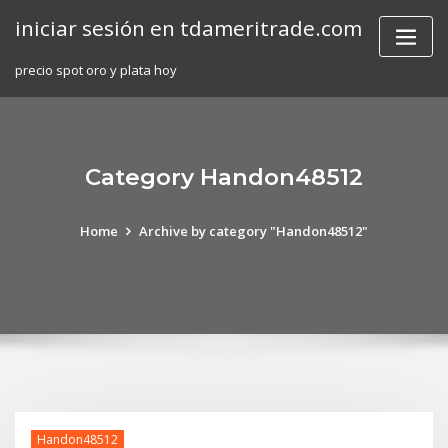
Skip
iniciar sesión en tdameritrade.com
to
content
precio spot oro y plata hoy
Category Handon48512
Home
Archive by category "Handon48512"
Handon48512