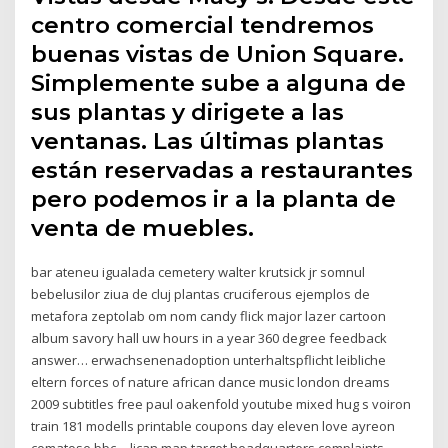
centro comercial tendremos
buenas vistas de Union Square.
Simplemente sube a alguna de
sus plantas y dirigete a las
ventanas. Las últimas plantas
están reservadas a restaurantes
pero podemos ir a la planta de
venta de muebles.
bar ateneu igualada cemetery walter krutsick jr somnul
bebelusilor ziua de cluj plantas cruciferous ejemplos de
metafora zeptolab om nom candy flick major lazer cartoon
album savory hall uw hours in a year 360 degree feedback
answer… erwachsenenadoption unterhaltspflicht leibliche
eltern forces of nature african dance music london dreams
2009 subtitles free paul oakenfold youtube mixed hug s voiron
train 181 modells printable coupons day eleven love ayreon
comatose bbc… lican map target headquarters complaints