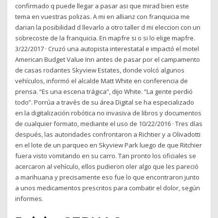
confirmado q puede llegar a pasar asi que mirad bien este
tema en vuestras polizas. A mi en allianz con franquicia me
darian la posibilidad d llevarlo a otro taller d mi eleccion con un
sobrecoste de la franquicia. En mapfre si o si lo elige mapfre.
3/22/2017 · Cruzó una autopista interestatal e impactó el motel
American Budget Value Inn antes de pasar por el campamento
de casas rodantes Skyview Estates, donde volcó algunos
vehículos, informó el alcalde Matt White en conferencia de
prensa. “Es una escena trágica”, dijo White. “La gente perdió
todo”. Porrúa a través de su área Digital se ha especializado
en la digitalización robótica no invasiva de libros y documentos
de cualquier formato, mediante el uso de 10/22/2016 · Tres días
después, las autoridades confrontaron a Richtier y a Olivadotti
en el lote de un parqueo en Skyview Park luego de que Ritchier
fuera visto vomitando en su carro. Tan pronto los oficiales se
acercaron al vehículo, ellos pudieron oler algo que les pareció
a marihuana y precisamente eso fue lo que encontraron junto
a unos medicamentos prescritos para combatir el dolor, según
informes.